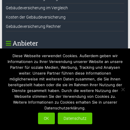
Gebäudeversicherung im Vergleich
Kosten der Gebäudeversicherung
Gebäudeversicherung Rechner
Anbieter
Diese Webseite verwendet Cookies. Außerdem geben wir
GEV
Informationen zu Ihrer Verwendung unserer Website an unsere
Cosmos Direkt
Partner für soziale Medien, Werbung, Tracking und Analysen
weiter. Unsere Partner führen diese Informationen
möglicherweise mit weiteren Daten zusammen, die Sie ihnen
bereitgestellt haben oder die sie im Rahmen Ihrer Nutzung der
Copyright © 2026
Gebäuderversicherung im Überblick
. All rights reserved.
Dienste gesammelt haben. Durch die weitere Nutzung der
Theme:
Accelerate
von ThemeGrill. Bereitgestellt von
WordPress
.
Webseite stimmen Sie der Verwendung von Cookies zu.
Kontakt
Weitere Informationen zu Cookies erhalten Sie in unserer
Hinweise zu Werbepartner
Impressum
Datenschutzerklärung
Datenschutzerklärung.
Sitemap
OK
Datenschutz